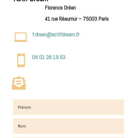
Florence Dréan
41 rue Réaumur – 75003 Paris

f.drean@actifdream.fr

06 01 28 19 53
